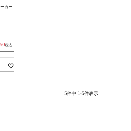
マーカー
50
税込
5
件中
1
-
5
件表示