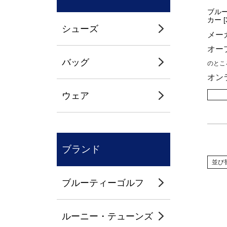
ブル
カー [
シューズ
メー
オー
バッグ
のとこ
オン
ウェア
ブランド
並び
ブルーティーゴルフ
ルーニー・テューンズ