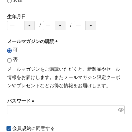
生年月日
メールマガジンの購読
可
(
必
否
須
メールマガジンをご購読いただくと、新製品やセール
)
情報をお届けします。またメールマガジン限定クーポ
ンやプレゼントなどお得な情報をお届けします。
パスワード
(
必
須
会員規約
に同意する