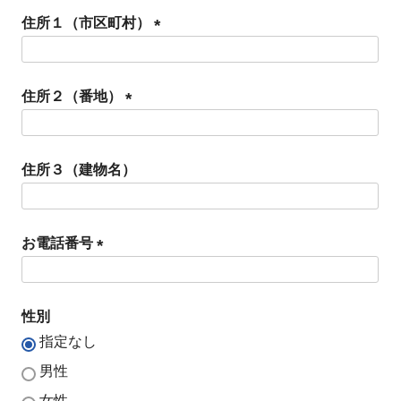
必
住所１（市区町村）
須
)
(
必
住所２（番地）
須
(
)
必
住所３（建物名）
須
)
お電話番号
(
必
性別
須
指定なし
)
男性
女性