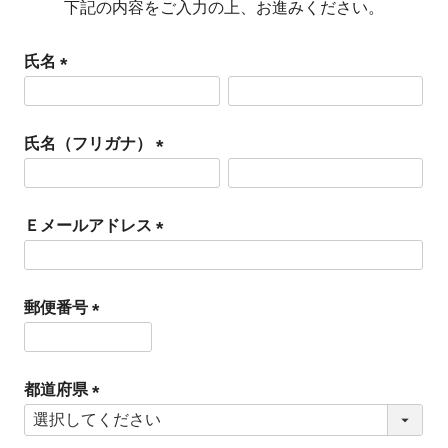
下記の内容をご入力の上、お進みください。
氏名
(
必
氏名（フリガナ）
須
(
)
必
Ｅメールアドレス
須
(
)
必
郵便番号
須
(
)
必
都道府県
須
(
)