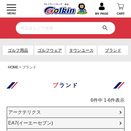
MENU
MY PAGE
CART
ゴルフ用品
ゴルフウェア
タウンユース
ブランド
HOME
ブランド
ブランド
6
件中
1
-
6
件表示
アークテリクス
EA7(イーエーセブン)