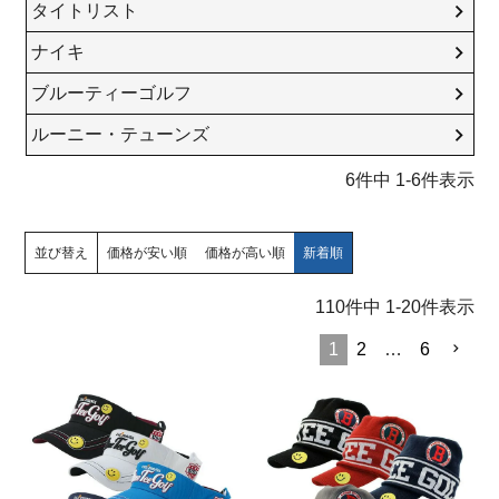
タイトリスト
ナイキ
ブルーティーゴルフ
ルーニー・テューンズ
6
件中
1
-
6
件表示
並び替え
価格が安い順
価格が高い順
新着順
110
件中
1
-
20
件表示
1
2
…
6