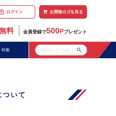
ログイン
お買物カゴを見る
500
無料
P
会員登録で
プレゼント
特集
について