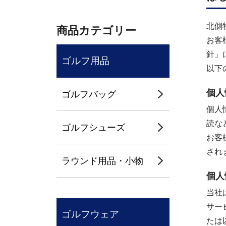
北側
商品カテゴリー
お客
針」
ゴルフ用品
以下
個人
ゴルフバッグ
個人
読な
ゴルフシューズ
お客
され
ラウンド用品・小物
個人
当社
サー
ゴルフウェア
たは