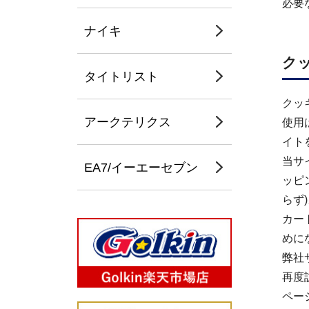
必要
ナイキ
ク
タイトリスト
クッ
アークテリクス
使用
イト
当サ
EA7/イーエーセブン
ッピ
らず
カー
めに
弊社
再度
ペー