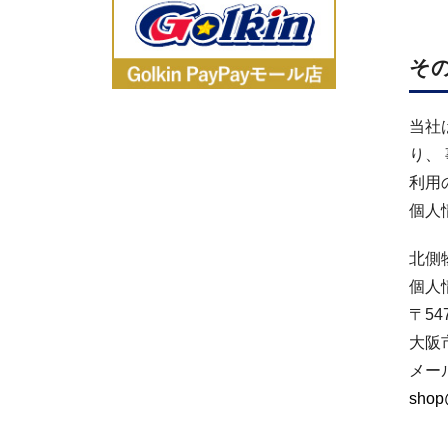
そ
当社
り、
利用
個人
北側
個人
〒547
大阪
メー
shop