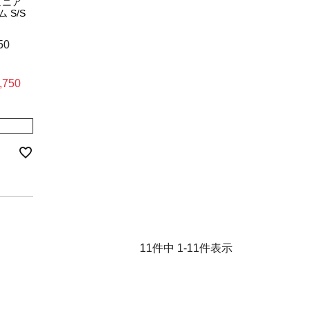
ュニア
 S/S
50
,750
11
件中
1
-
11
件表示