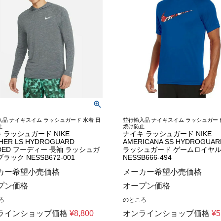
品 ナイキスイム ラッシュガード 水着 日
並行輸入品 ナイキスイム ラッシュガード
止
焼け防止
 ラッシュガード NIKE
ナイキ ラッシュガード NIKE
HER LS HYDROGUARD
AMERICANA SS HYDROGUA
DED フーディー 長袖 ラッシュガ
ラッシュガード ゲームロイヤ
ラック NESSB672-001
NESSB666-494
カー希望小売価格
メーカー希望小売価格
プン価格
オープン価格
ろ
のところ
ラインショップ価格
¥
8,800
オンラインショップ価格
¥
5