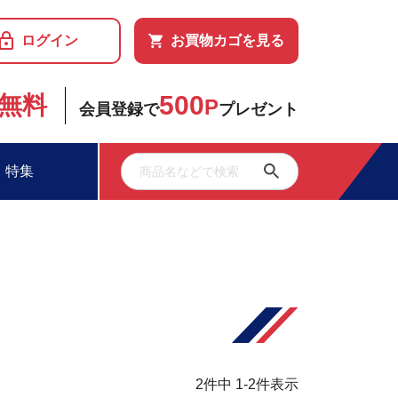
ログイン
お買物カゴを見る
500
無料
P
会員登録で
プレゼント
特集
2
件中
1
-
2
件表示