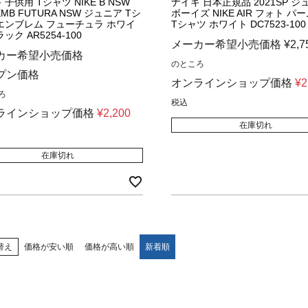
 子供用 Tシャツ NIKE B NSW
ナイキ 日本正規品 2021SP ジ
EMB FUTURA NSW ジュニア Tシ
ボーイズ NIKE AIR フォト パーム
エンブレム フューチュラ ホワイ
Tシャツ ホワイト DC7523-100
ック AR5254-100
メーカー希望小売価格
¥
2,7
カー希望小売価格
のところ
プン価格
オンラインショップ価格
¥
2
ろ
税込
ラインショップ価格
¥
2,200
在庫切れ
在庫切れ
替え
価格が安い順
価格が高い順
新着順