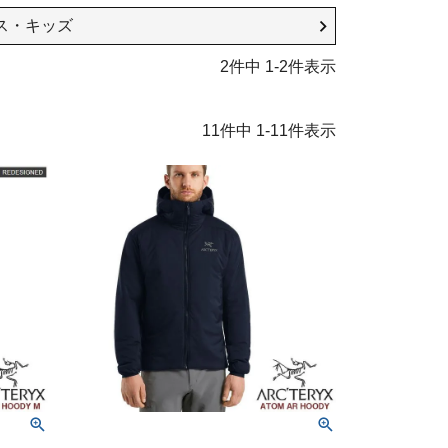
ス・キッズ
2
件中
1
-
2
件表示
11
件中
1
-
11
件表示