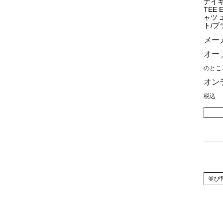
ナイキ
TEE 
ャツ 
ト/ブラ
メー
オー
のとこ
オン
税込
並び