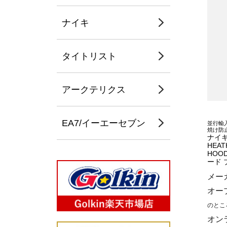
ナイキ
タイトリスト
アークテリクス
EA7/イーエーセブン
並行輸入
焼け防
ナイキ
HEAT
HOO
ード ブ
メー
オー
のとこ
オン