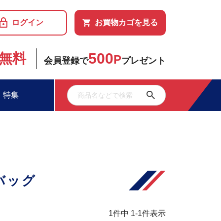
ログイン
お買物カゴを見る
500
無料
P
会員登録で
プレゼント
特集
バッグ
1
件中
1
-
1
件表示