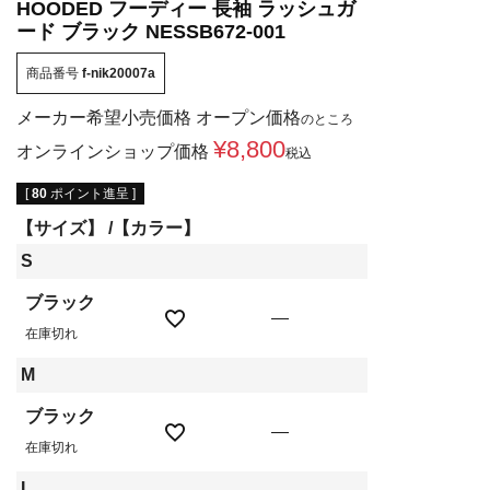
HOODED フーディー 長袖 ラッシュガ
ード ブラック NESSB672-001
商品番号
f-nik20007a
メーカー希望小売価格
オープン価格
のところ
¥
8,800
オンラインショップ価格
税込
[
80
ポイント進呈 ]
【サイズ】
【カラー】
S
ブラック
—
在庫切れ
M
ブラック
—
在庫切れ
L