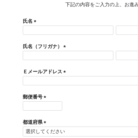
下記の内容をご入力の上、お進
氏名
(
必
氏名（フリガナ）
須
(
)
必
Ｅメールアドレス
須
(
)
必
郵便番号
須
(
)
必
都道府県
須
(
)