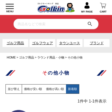
MENU
MY PAGE
CART
ゴルフ用品
ゴルフウェア
タウンユース
ブランド
HOME
ゴルフ用品
ラウンド用品・小物
その他小物
その他小物
並び替え
価格が安い順
価格が高い順
新着順
1
件中
1
-
1
件表示