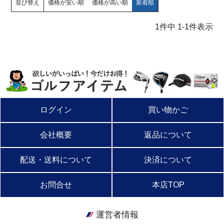
並び替え
価格が安い順
価格が高い順
新着順
1
件中
1
-
1
件表示
ログイン
買い物かご
会社概要
返品について
配送・送料について
決済について
お問合せ
本店TOP
運営者情報