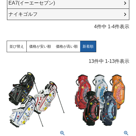
EA7(イーエーセブン)
ナイキゴルフ
4
件中
1
-
4
件表示
並び替え
価格が安い順
価格が高い順
新着順
13
件中
1
-
13
件表示