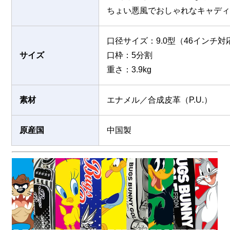
ちょい悪風でおしゃれなキャディー
口径サイズ：9.0型（46インチ対
サイズ
口枠：5分割
重さ：3.9kg
素材
エナメル／合成皮革（P.U.）
原産国
中国製