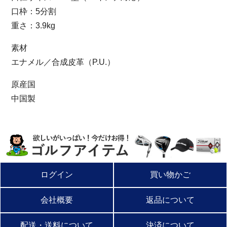
口枠：5分割
重さ：3.9kg
素材
エナメル／合成皮革（P.U.）
原産国
中国製
ログイン
買い物かご
会社概要
返品について
配送・送料について
決済について